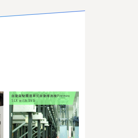
自動駕駛搬運車式自動堆高機
Premex
SLX with SVS