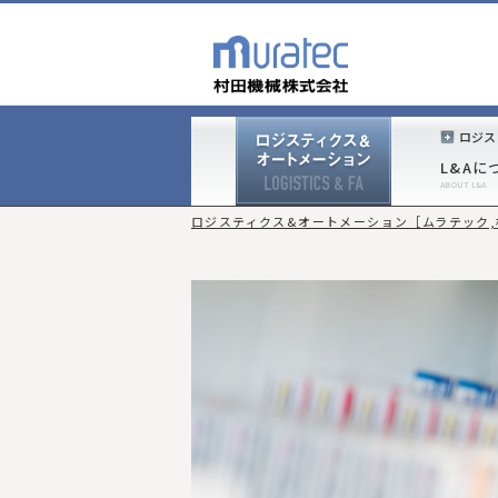
ロジス
L&Aに
ロジスティクス&オートメーション［ムラテック