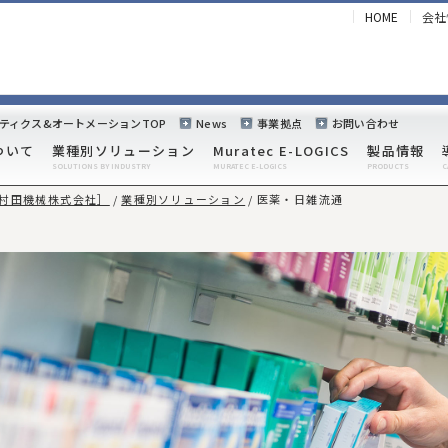
HOME
会社
ティクス&オートメーションTOP
News
事業拠点
お問い合わせ
ついて
業種別ソリューション
Muratec E-LOGICS
製品情報
,村田機械株式会社］
業種別ソリューション
医薬・日雑流通