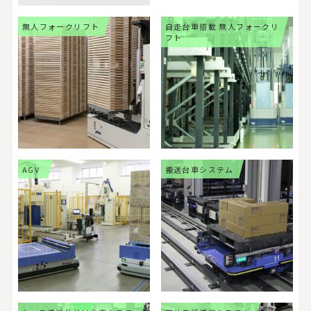
無人フォークリフト
自走台車搭載 無人フォークリ
フト
AGV
搬送台車システム