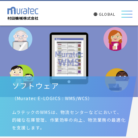
GLOBAL
ソフトウェア
（Muratec E-LOGICS : WMS/WCS）
ムラテックのWMSは、物流センターなどにおいて、
的確な在庫管理、作業効率の向上、物流業務の最適化
を支援します。