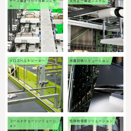
ケース搬送仕分け台車システ
天井走行搬送システム
ム
クロスベルトソーター
地震対策ソリューション
コールドチェーンソリューシ
危険物保管ソリューション
ョン